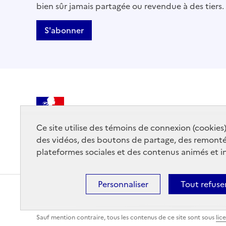
bien sûr jamais partagée ou revendue à des tiers.
S'abonner
MINISTÈRE
DE LA CULTURE
Ce site utilise des témoins de connexion (cookies
des vidéos, des boutons de partage, des remont
plateformes sociales et des contenus animés et in
Personnaliser
Tout refuse
Mentions légales
Accessibilité : partiellement conforme
Sauf mention contraire, tous les contenus de ce site sont sous
lic