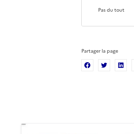
Cette page ne p
Un p
Pas du tout
Partager la page
Partager sur Fac
Partager s
Pa