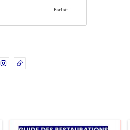
as m'a pas du tout été utile
eu
Cette page m'a été moyennement utile
Cette page m'a été très utile
Cette page m'a été parfaitement 
Parfait !
ebook
ur X
rtager sur Linkedin
Partager sur Instagram
Copier dans le presse-papier