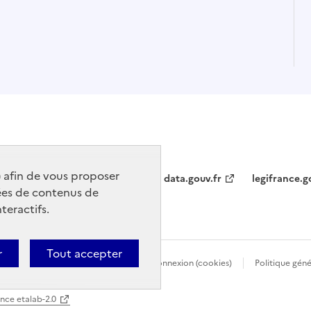
) afin de vous proposer
data.gouv.fr
legifrance.g
ées de contenus de
teractifs.
r
Tout accepter
Politique d’utilisation des témoins de connexion (cookies)
Politique gén
ence etalab-2.0