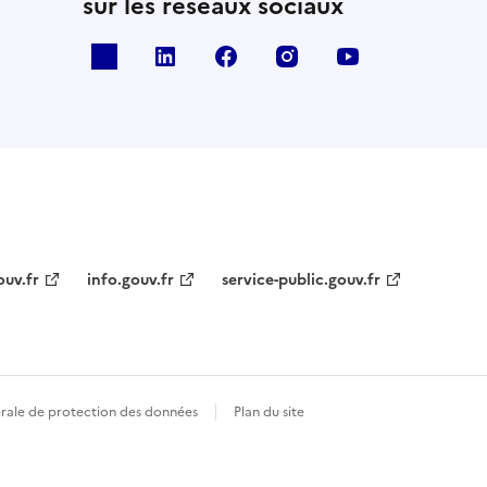
sur les réseaux sociaux
x
linkedin
facebook
instagram
youtube
ouv.fr
info.gouv.fr
service-public.gouv.fr
érale de protection des données
Plan du site