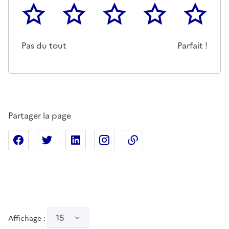
1
2
3
4
5
Cette page ne pas m'a pas du tout été utile
Un peu
Cette page m'a été moyennemen
Cette page m'a été trè
Cette page 
Pas du tout
Parfait !
Partager la page
Partager sur Facebook
Partager sur X
Partager sur Linkedin
Partager sur Instagram
Copier dans le presse
15
Affichage :