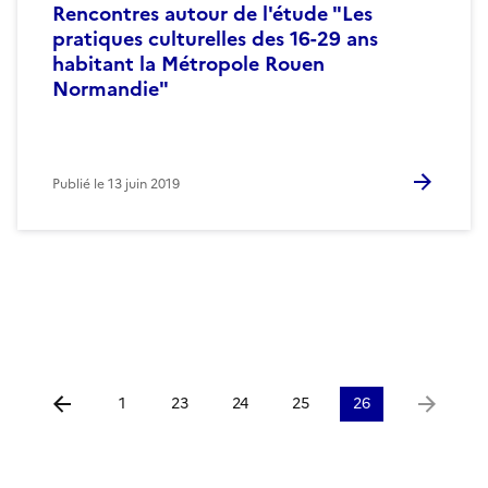
Rencontres autour de l'étude "Les
pratiques culturelles des 16-29 ans
habitant la Métropole Rouen
Normandie"
Publié le
13 juin 2019
1
23
24
25
26
Aller à la page précédente
Aller à la