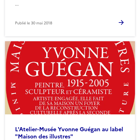
...
Publié le
30 mai 2018
L'Atelier-Musée Yvonne Guégan au label
"Maison des illustres"