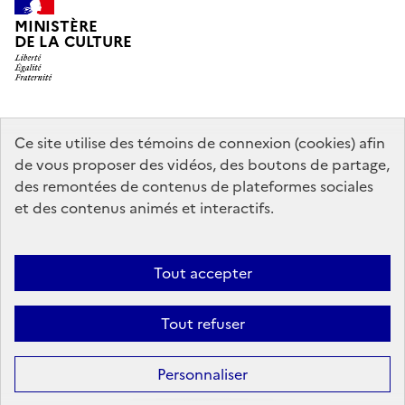
MINISTÈRE
DE LA CULTURE
data.gouv.fr
legifrance.gouv.fr
info.gouv.fr
Ce site utilise des témoins de connexion (cookies) afin
de vous proposer des vidéos, des boutons de partage,
service-public.gouv.fr
des remontées de contenus de plateformes sociales
et des contenus animés et interactifs.
Mentions légales
Accessibilité : partiellement conforme
Politique
Tout accepter
d’utilisation des témoins de connexion (cookies)
Politique générale de
protection des données
Plan du site
Tout refuser
Sauf mention contraire, tous les contenus de ce site sont sous
licence
Personnaliser
etalab-2.0