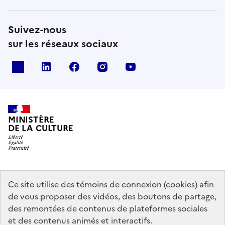
Suivez-nous
sur les réseaux sociaux
x
linkedin
facebook
instagram
youtube
MINISTÈRE
DE LA CULTURE
data.gouv.fr
legifrance.gouv.fr
info.gouv.fr
Ce site utilise des témoins de connexion (cookies) afin
de vous proposer des vidéos, des boutons de partage,
service-public.gouv.fr
des remontées de contenus de plateformes sociales
et des contenus animés et interactifs.