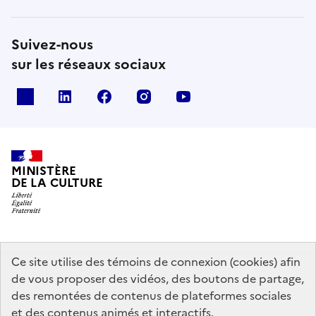
Suivez-nous
sur les réseaux sociaux
x
linkedin
facebook
instagram
youtube
MINISTÈRE
DE LA CULTURE
data.gouv.fr
legifrance.gouv.fr
info.gouv.fr
Ce site utilise des témoins de connexion (cookies) afin
de vous proposer des vidéos, des boutons de partage,
service-public.gouv.fr
des remontées de contenus de plateformes sociales
et des contenus animés et interactifs.