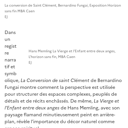
La conversion de Saint Clément, Bernardino Fungai, Exposition Horizon
sans fin MBA Caen
EJ
Dans
un
regist
Hans Memling La Vierge et l'Enfant entre deux anges,
re
L'horizon sans fin, MBA Caen
narra
EJ
tif et
symb
olique,
La Conversion de saint Clément
de Bernardino
Fungai montre comment la perspective est utilisée
pour structurer des espaces complexes, peuplés de
détails et de récits enchâssés. De même,
La Vierge et
l’Enfant entre deux anges
de Hans Memling, avec son
paysage flamand minutieusement peint en arrière-
plan, révèle l’importance du décor naturel comme