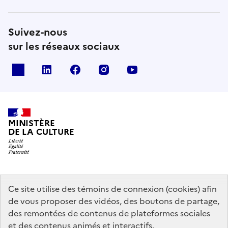
Suivez-nous
sur les réseaux sociaux
x
linkedin
facebook
instagram
youtube
MINISTÈRE
DE LA CULTURE
data.gouv.fr
legifrance.gouv.fr
info.gouv.fr
Ce site utilise des témoins de connexion (cookies) afin
de vous proposer des vidéos, des boutons de partage,
service-public.gouv.fr
des remontées de contenus de plateformes sociales
et des contenus animés et interactifs.