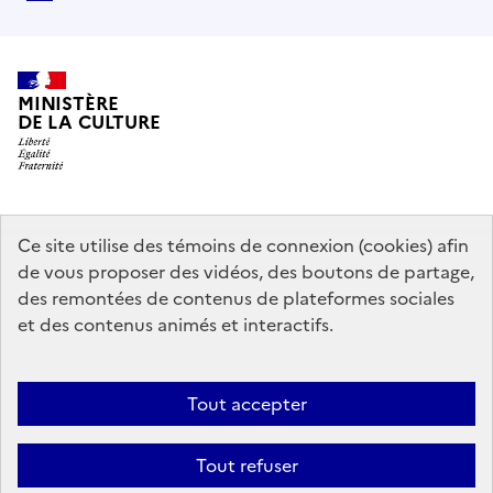
MINISTÈRE
DE LA CULTURE
data.gouv.fr
legifrance.gouv.fr
info.gouv.fr
Ce site utilise des témoins de connexion (cookies) afin
de vous proposer des vidéos, des boutons de partage,
service-public.gouv.fr
des remontées de contenus de plateformes sociales
et des contenus animés et interactifs.
Mentions légales
Accessibilité : partiellement conforme
Politique
Tout accepter
d’utilisation des témoins de connexion (cookies)
Politique générale de
protection des données
Plan du site
Tout refuser