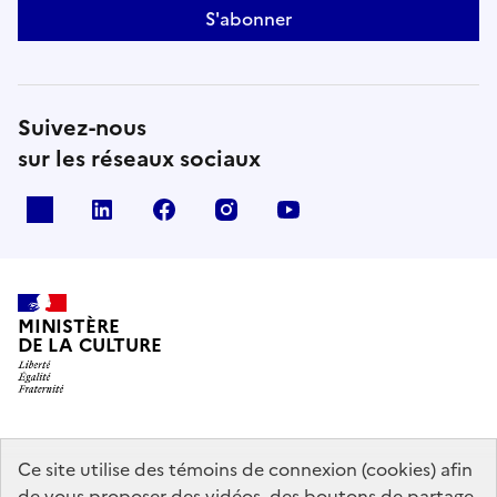
S'abonner
Suivez-nous
sur les réseaux sociaux
x
linkedin
facebook
instagram
youtube
MINISTÈRE
DE LA CULTURE
data.gouv.fr
legifrance.gouv.fr
info.gouv.fr
Ce site utilise des témoins de connexion (cookies) afin
de vous proposer des vidéos, des boutons de partage,