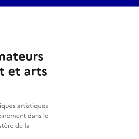
s
Amateurs
t et arts
ques artistiques
leinement dans le
stère de la