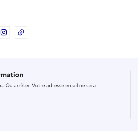
ebook
ur X
rtager sur Linkedin
Partager sur Instagram
Copier dans le presse-papier
rmation
… Ou arrêter. Votre adresse email ne sera