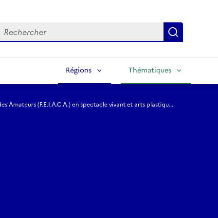
echercher
Lancer la
Régions
Thématiques
s Amateurs (F.E.I.A.C.A.) en spectacle vivant et arts plastiqu...