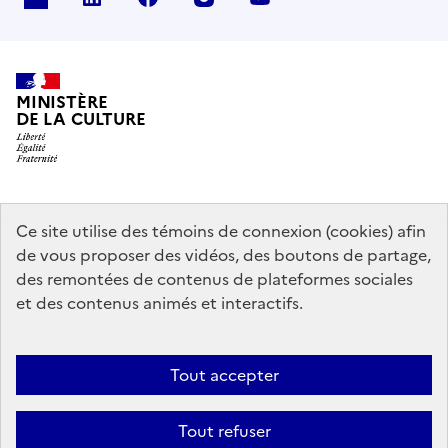
MINISTÈRE
DE LA CULTURE
data.gouv.fr
legifrance.gouv.fr
info.gouv.fr
Ce site utilise des témoins de connexion (cookies) afin
de vous proposer des vidéos, des boutons de partage,
service-public.gouv.fr
des remontées de contenus de plateformes sociales
et des contenus animés et interactifs.
Mentions légales
Accessibilité : partiellement conforme
Politique
Tout accepter
d’utilisation des témoins de connexion (cookies)
Politique générale de
protection des données
Plan du site
Tout refuser