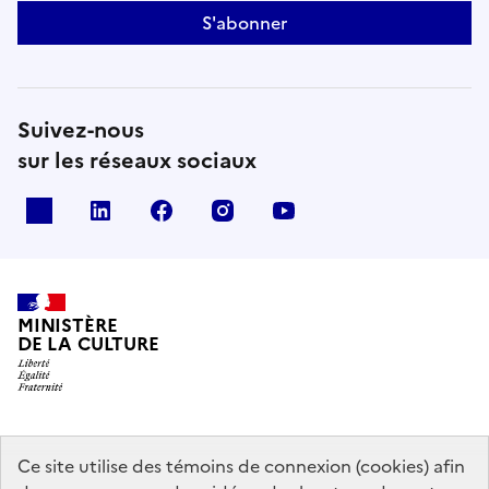
S'abonner
Suivez-nous
sur les réseaux sociaux
x
linkedin
facebook
instagram
youtube
MINISTÈRE
DE LA CULTURE
data.gouv.fr
legifrance.gouv.fr
info.gouv.fr
Ce site utilise des témoins de connexion (cookies) afin