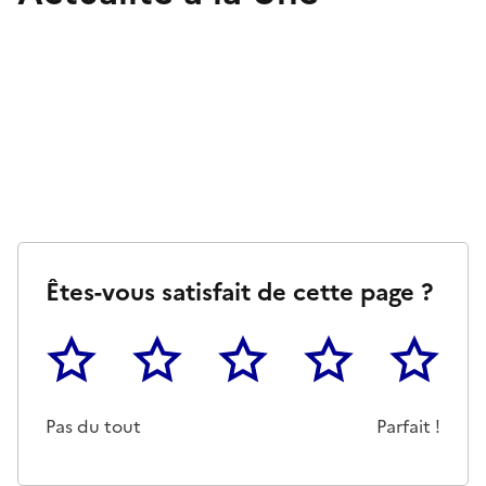
Êtes-vous satisfait de cette page ?
1
2
3
4
5
Cette page ne pas m'a pas du tout été utile
Un peu
Cette page m'a été moyennemen
Cette page m'a été trè
Cette page 
Pas du tout
Parfait !