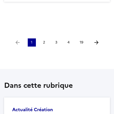
1
2
3
4
19
Aller à la page précédente
Aller à la p
Dans cette rubrique
Actualité Création