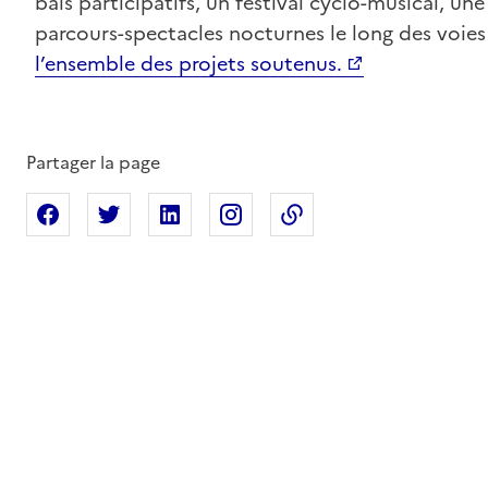
bals participatifs, un festival cyclo-musical, 
parcours-spectacles nocturnes le long des voie
l’ensemble des projets soutenus.
Partager la page
Partager sur Facebook
Partager sur X
Partager sur Linkedin
Partager sur Instagram
Copier dans le press