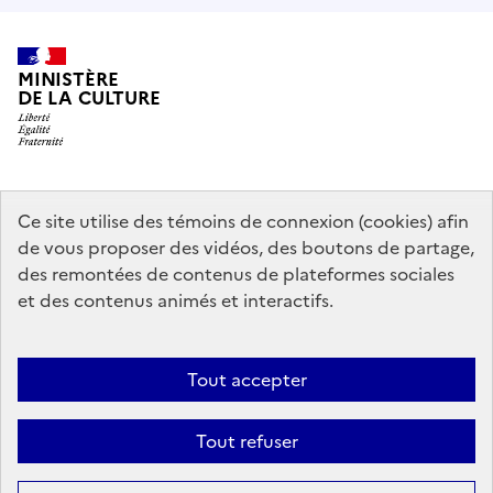
MINISTÈRE
DE LA CULTURE
data.gouv.fr
legifrance.gouv.fr
info.gouv.fr
Ce site utilise des témoins de connexion (cookies) afin
de vous proposer des vidéos, des boutons de partage,
service-public.gouv.fr
des remontées de contenus de plateformes sociales
et des contenus animés et interactifs.
Mentions légales
Accessibilité : partiellement conforme
Politique
Tout accepter
d’utilisation des témoins de connexion (cookies)
Politique générale de
protection des données
Plan du site
Tout refuser
Sauf mention contraire, tous les contenus de ce site sont sous
licence