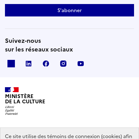
S'abonner
Suivez-nous
sur les réseaux sociaux
x
linkedin
facebook
instagram
youtube
MINISTÈRE
DE LA CULTURE
data.gouv.fr
legifrance.gouv.fr
info.gouv.fr
Ce site utilise des témoins de connexion (cookies) afin