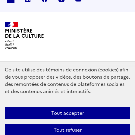
MINISTÈRE
DE LA CULTURE
data.gouv.fr
legifrance.gouv.fr
info.gouv.fr
Ce site utilise des témoins de connexion (cookies) afin
de vous proposer des vidéos, des boutons de partage,
service-public.gouv.fr
des remontées de contenus de plateformes sociales
et des contenus animés et interactifs.
Mentions légales
Accessibilité : partiellement conforme
Politique
Tout accepter
d’utilisation des témoins de connexion (cookies)
Politique générale de
protection des données
Plan du site
Tout refuser