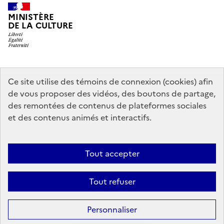
MINISTÈRE
DE LA CULTURE
data.gouv.fr
legifrance.gouv.fr
info.gouv.fr
Ce site utilise des témoins de connexion (cookies) afin
de vous proposer des vidéos, des boutons de partage,
service-public.gouv.fr
des remontées de contenus de plateformes sociales
et des contenus animés et interactifs.
Mentions légales
Accessibilité : partiellement conforme
Politique
Tout accepter
d’utilisation des témoins de connexion (cookies)
Politique générale de
protection des données
Plan du site
Tout refuser
Sauf mention contraire, tous les contenus de ce site sont sous
licence
Personnaliser
etalab-2.0