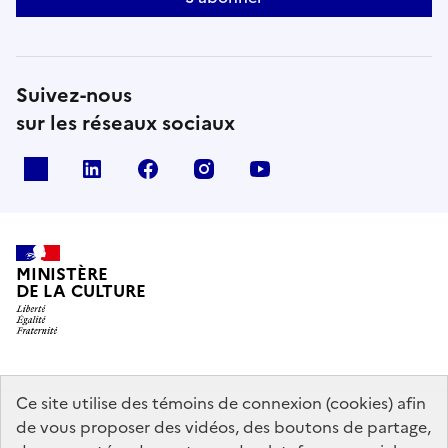
Suivez-nous
sur les réseaux sociaux
x
linkedin
facebook
instagram
youtube
MINISTÈRE
DE LA CULTURE
data.gouv.fr
legifrance.gouv.fr
info.gouv.fr
Ce site utilise des témoins de connexion (cookies) afin
de vous proposer des vidéos, des boutons de partage,
service-public.gouv.fr