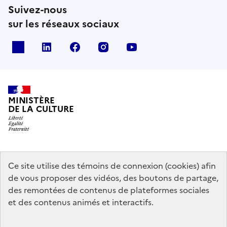
Suivez-nous
sur les réseaux sociaux
x
linkedin
facebook
instagram
youtube
MINISTÈRE
DE LA CULTURE
data.gouv.fr
legifrance.gouv.fr
info.gouv.fr
Ce site utilise des témoins de connexion (cookies) afin
de vous proposer des vidéos, des boutons de partage,
service-public.gouv.fr
des remontées de contenus de plateformes sociales
et des contenus animés et interactifs.