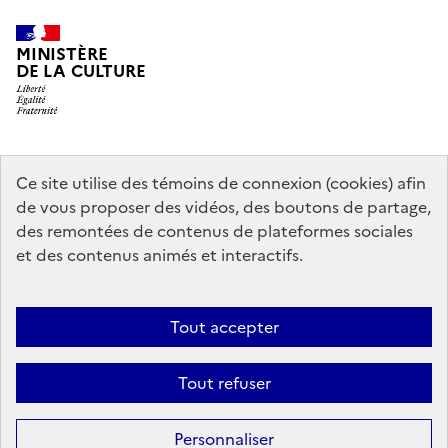
MINISTÈRE
DE LA CULTURE
data.gouv.fr
legifrance.gouv.fr
info.gouv.fr
Ce site utilise des témoins de connexion (cookies) afin
de vous proposer des vidéos, des boutons de partage,
service-public.gouv.fr
des remontées de contenus de plateformes sociales
et des contenus animés et interactifs.
Contact
Mentions légales
Accessibilité : partiellement conforme
Tout accepter
Politique générale de protection des données
Politique d’utilisation
des témoins de connexion (cookies)
Plan du site
Tout refuser
Sauf mention contraire, tous les contenus de ce site sont sous
licence
Personnaliser