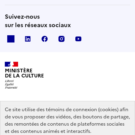
Suivez-nous
sur les réseaux sociaux
x
linkedin
facebook
instagram
youtube
MINISTÈRE
DE LA CULTURE
data.gouv.fr
legifrance.gouv.fr
info.gouv.fr
Ce site utilise des témoins de connexion (cookies) afin
de vous proposer des vidéos, des boutons de partage,
service-public.gouv.fr
des remontées de contenus de plateformes sociales
et des contenus animés et interactifs.