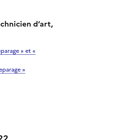
chnicien d’art,
parage » et «
eparage »
22