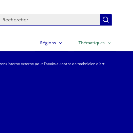
echercher
Lancer la
Régions
Thématiques
ens interne externe pour l'accès au corps de technicien d’art