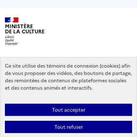
MINISTÈRE
DE LA CULTURE
data.gouv.fr
legifrance.gouv.fr
info.gouv.fr
Ce site utilise des témoins de connexion (cookies) afin
de vous proposer des vidéos, des boutons de partage,
service-public.gouv.fr
des remontées de contenus de plateformes sociales
et des contenus animés et interactifs.
Contact
Mentions légales
Accessibilité : partiellement conforme
Tout accepter
Politique générale de protection des données
Politique d’utilisation
des témoins de connexion (cookies)
Plan du site
Tout refuser