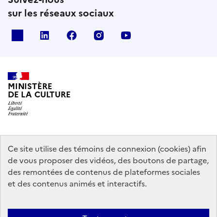
sur les réseaux sociaux
x
linkedin
facebook
instagram
youtube
MINISTÈRE
DE LA CULTURE
data.gouv.fr
legifrance.gouv.fr
info.gouv.fr
Ce site utilise des témoins de connexion (cookies) afin
de vous proposer des vidéos, des boutons de partage,
service-public.gouv.fr
des remontées de contenus de plateformes sociales
et des contenus animés et interactifs.
Contact
Mentions légales
Accessibilité : partiellement conforme