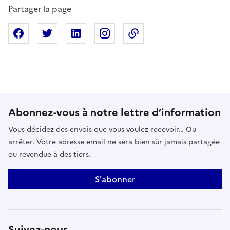
Partager la page
Partager sur Facebook
Partager sur X
Partager sur Linkedin
Partager sur Instagram
Copier dans le presse
Abonnez-vous à notre lettre d’information
Vous décidez des envois que vous voulez recevoir… Ou
arrêter. Votre adresse email ne sera bien sûr jamais partagée
ou revendue à des tiers.
S'abonner
Suivez-nous