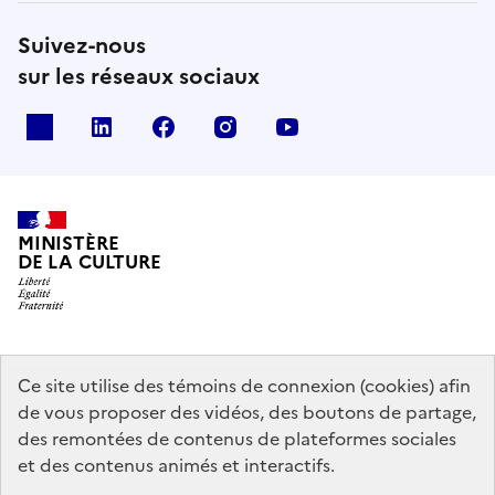
Suivez-nous
sur les réseaux sociaux
x
linkedin
facebook
instagram
youtube
MINISTÈRE
DE LA CULTURE
data.gouv.fr
legifrance.gouv.fr
info.gouv.fr
Ce site utilise des témoins de connexion (cookies) afin
de vous proposer des vidéos, des boutons de partage,
service-public.gouv.fr
des remontées de contenus de plateformes sociales
et des contenus animés et interactifs.