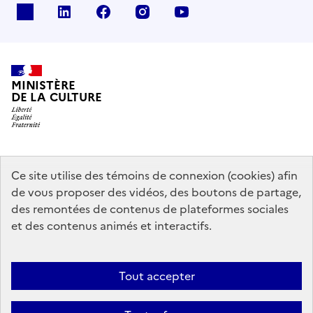
x
linkedin
facebook
instagram
youtube
MINISTÈRE
DE LA CULTURE
data.gouv.fr
legifrance.gouv.fr
info.gouv.fr
Ce site utilise des témoins de connexion (cookies) afin
de vous proposer des vidéos, des boutons de partage,
service-public.gouv.fr
des remontées de contenus de plateformes sociales
et des contenus animés et interactifs.
Contact
Mentions légales
Accessibilité : partiellement conforme
Tout accepter
Politique générale de protection des données
Politique d’utilisation
des témoins de connexion (cookies)
Plan du site