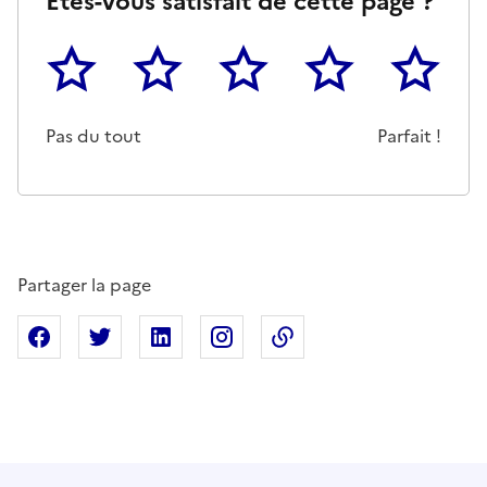
Êtes-vous satisfait de cette page ?
1
2
3
4
5
Cette page ne pas m'a pas du tout été utile
Un peu
Cette page m'a été moyennemen
Cette page m'a été trè
Cette page 
Pas du tout
Parfait !
Partager la page
Partager sur Facebook
Partager sur X
Partager sur Linkedin
Partager sur Instagram
Copier dans le presse