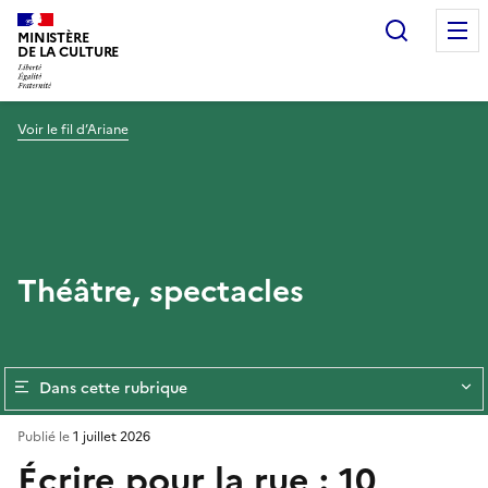
Recherc
MINISTÈRE
DE LA CULTURE
Voir le fil d’Ariane
Théâtre, spectacles
Dans cette rubrique
Publié le
1 juillet 2026
Écrire pour la rue : 10