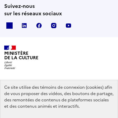
Suivez-nous
sur les réseaux sociaux
x
linkedin
facebook
instagram
youtube
MINISTÈRE
DE LA CULTURE
data.gouv.fr
legifrance.gouv.fr
info.gouv.fr
Ce site utilise des témoins de connexion (cookies) afin
de vous proposer des vidéos, des boutons de partage,
service-public.gouv.fr
des remontées de contenus de plateformes sociales
et des contenus animés et interactifs.