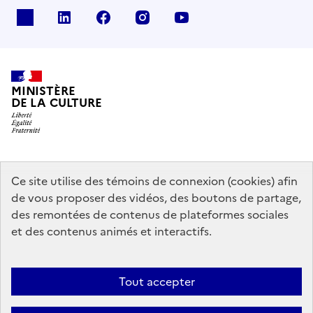
x
linkedin
facebook
instagram
youtube
MINISTÈRE
DE LA CULTURE
data.gouv.fr
legifrance.gouv.fr
info.gouv.fr
Ce site utilise des témoins de connexion (cookies) afin
de vous proposer des vidéos, des boutons de partage,
service-public.gouv.fr
des remontées de contenus de plateformes sociales
et des contenus animés et interactifs.
Contact
Mentions légales
Accessibilité : partiellement conforme
Tout accepter
Politique générale de protection des données
Politique d’utilisation