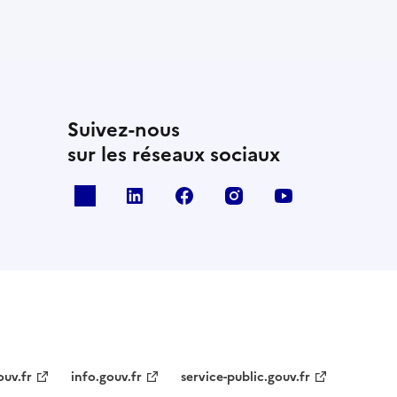
Suivez-nous
sur les réseaux sociaux
x
linkedin
facebook
instagram
youtube
ouv.fr
info.gouv.fr
service-public.gouv.fr