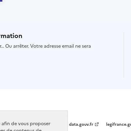
rmation
… Ou arrêter. Votre adresse email ne sera
) afin de vous proposer
data.gouv.fr
legifrance.g
ées de contenus de