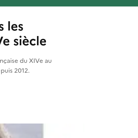
 les
e siècle
ançaise du XIVe au
epuis 2012.