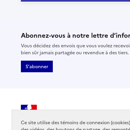
Abonnez-vous à notre lettre d’info
Vous décidez des envois que vous voulez recevoir
bien sûr jamais partagée ou revendue à des tiers.
S'abonner
MINISTÈRE
DE LA CULTURE
Ce site utilise des témoins de connexion (cookies
des vidéos, des boutons de partage, des remont