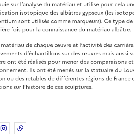
ppuie sur l’analyse du matériau et utilise pour cela u
ication isotopique des albâtres gypseux (les isotop
rontium sont utilisés comme marqueurs). Ce type de
mière fois pour la connaissance du matériau albâtre.
u matériau de chaque œuvre et l’activité des carrière
èvements d’échantillons sur des œuvres mais aussi s
re ont été réalisés pour mener des comparaisons et i
onnement. Ils ont été menés sur la statuaire du Lo
non ou des retables de différentes régions de France
ons sur l’histoire de ces sculptures.
ebook
ur X
rtager sur Linkedin
Partager sur Instagram
Copier dans le presse-papier