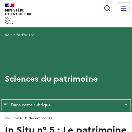
Recherc
MINISTÈRE
DE LA CULTURE
Voir le fil d’Ariane
Sciences du patrimoine
Dans cette rubrique
Parution le
31 décembre 2003
In Situ n° 5 : Le patrimoine