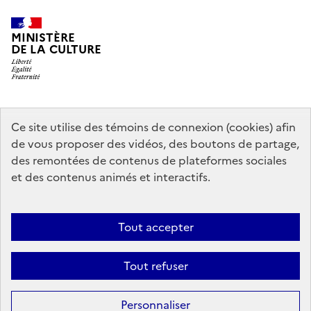
MINISTÈRE
DE LA CULTURE
data.gouv.fr
legifrance.gouv.fr
info.gouv.fr
Ce site utilise des témoins de connexion (cookies) afin
de vous proposer des vidéos, des boutons de partage,
service-public.gouv.fr
des remontées de contenus de plateformes sociales
et des contenus animés et interactifs.
Contact
Mentions légales
Accessibilité : partiellement conforme
Tout accepter
Politique générale de protection des données
Politique d’utilisation
des témoins de connexion (cookies)
Plan du site
Tout refuser
Sauf mention contraire, tous les contenus de ce site sont sous
licence
Personnaliser