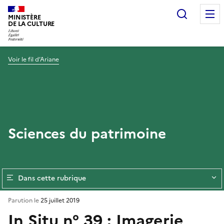
Recherc
MINISTÈRE
DE LA CULTURE
Voir le fil d’Ariane
Sciences du patrimoine
Dans cette rubrique
Parution le
25 juillet 2019
In Situ n° 39 : Imagerie