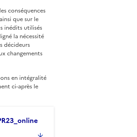
 les conséquences
insi que sur le
 inédits utilisés
ligné la nécessité
es décideurs
 aux changements
ions en intégralité
ent ci-après le
PR23_online