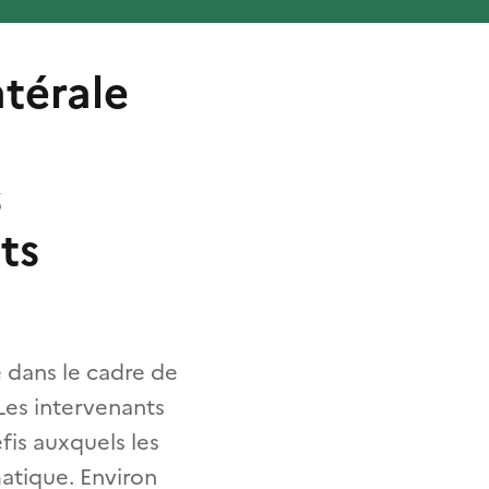
atérale
s
ts
é dans le cadre de
Les intervenants
fis auxquels les
atique. Environ