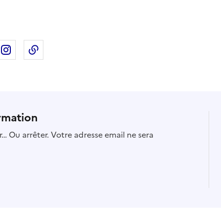
ebook
ur X
rtager sur Linkedin
Partager sur Instagram
Copier dans le presse-papier
rmation
… Ou arrêter. Votre adresse email ne sera