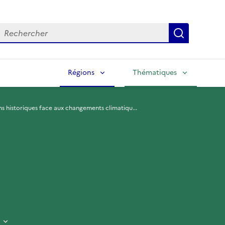
echercher
Lancer la
Régions
Thématiques
ins historiques face aux changements climatiqu...