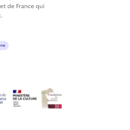
 et de France qui
.
ine