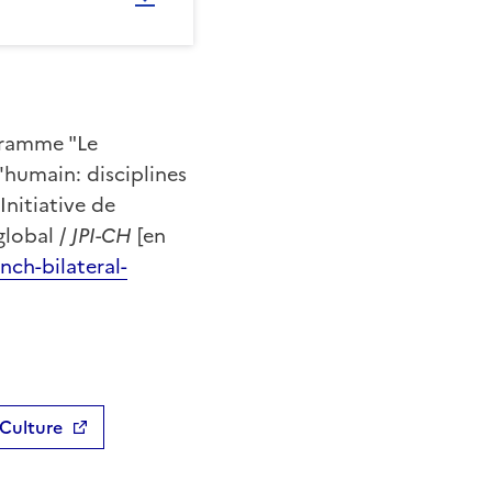
ogramme "Le
'humain: disciplines
'Initiative de
global /
JPI-CH
[en
nch-bilateral-
 Culture