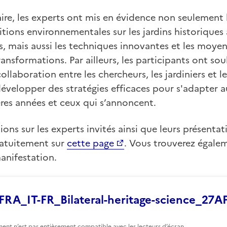
ire, les experts ont mis en évidence non seulement
tions environnementales sur les jardins historiques a
rs, mais aussi les techniques innovantes et les moyens
ransformations. Par ailleurs, les participants ont sou
llaboration entre les chercheurs, les jardiniers et l
 développer des stratégies efficaces pour s'adapter
res années et ceux qui s’annoncent.
ons sur les experts invités ainsi que leurs présentat
ratuitement sur
cette page
. Vous trouverez égalem
nifestation.
RA_IT-FR_Bilateral-heritage-science_27A
ent n’est pas entièrement compatible avec les lecteurs d’écran.