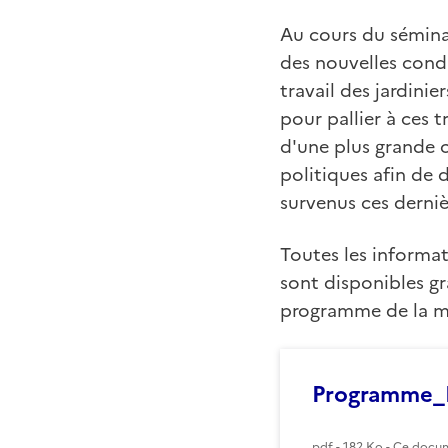
Au cours du sémina
des nouvelles condi
travail des jardinie
pour pallier à ces t
d'une plus grande co
politiques afin de
survenus ces derniè
Toutes les informati
sont disponibles g
programme de la ma
Programme_F
pdf - 182 Ko - Ce docum