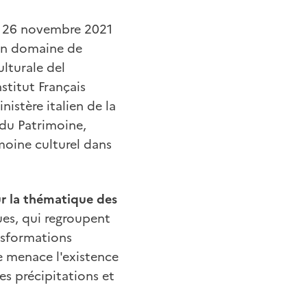
le 26 novembre 2021
l un domaine de
ulturale del
stitut Français
nistère italien de la
 du Patrimoine,
moine culturel dans
sur la thématique des
ques, qui regroupent
ansformations
 menace l'existence
es précipitations et