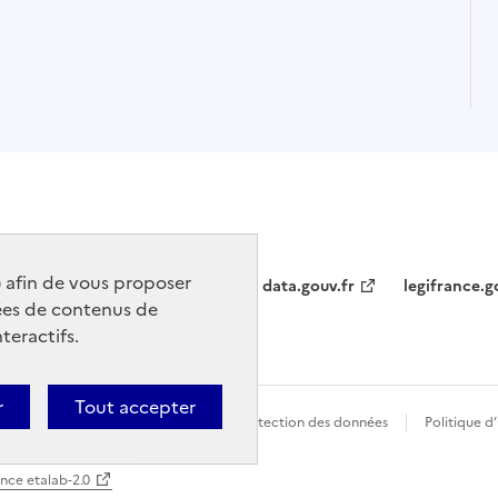
) afin de vous proposer
data.gouv.fr
legifrance.g
ées de contenus de
teractifs.
r
Tout accepter
t conforme
Politique générale de protection des données
Politique d
ence etalab-2.0