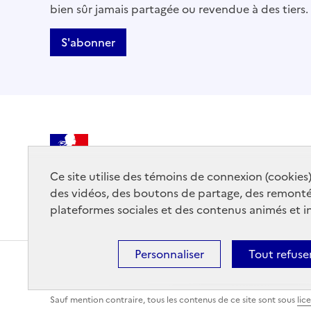
bien sûr jamais partagée ou revendue à des tiers.
S'abonner
MINISTÈRE
DE LA CULTURE
Ce site utilise des témoins de connexion (cookies
des vidéos, des boutons de partage, des remont
plateformes sociales et des contenus animés et in
Personnaliser
Tout refuse
Contact
Mentions légales
Accessibilité : partiellemen
Sauf mention contraire, tous les contenus de ce site sont sous
lic