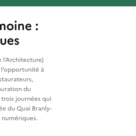
moine :
ques
 l’Architecture)
 l’opportunité à
staurateurs,
tauration du
trois journées qui
ée du Quai Branly-
rs numériques.