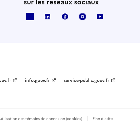
sur les réseaux sociaux
x
linkedin
facebook
instagram
youtube
ouv.fr
info.gouv.fr
service-public.gouv.fr
’utilisation des témoins de connexion (cookies)
Plan du site