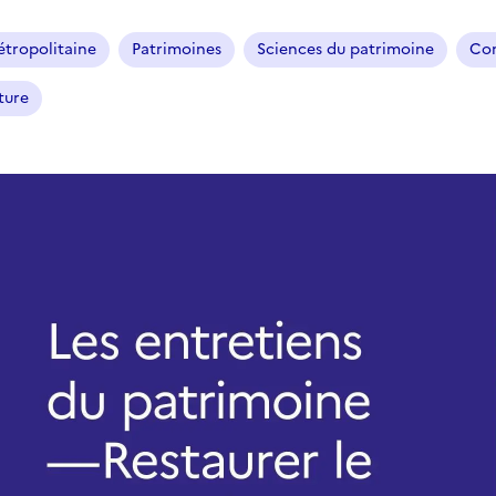
tropolitaine
Patrimoines
Sciences du patrimoine
Con
ture