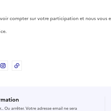
oir compter sur votre participation et nous vous e
ice.
ebook
ur X
rtager sur Linkedin
Partager sur Instagram
Copier dans le presse-papier
rmation
… Ou arrêter. Votre adresse email ne sera