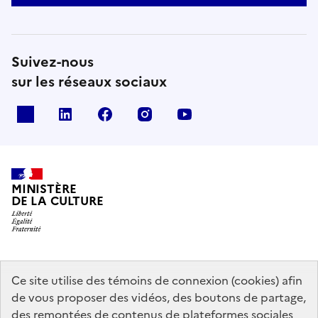
Suivez-nous
sur les réseaux sociaux
x
linkedin
facebook
instagram
youtube
MINISTÈRE
DE LA CULTURE
data.gouv.fr
legifrance.gouv.fr
info.gouv.fr
Ce site utilise des témoins de connexion (cookies) afin
de vous proposer des vidéos, des boutons de partage,
service-public.gouv.fr
des remontées de contenus de plateformes sociales