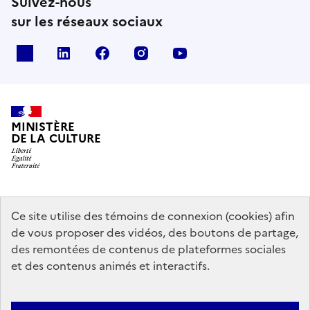
Suivez-nous
sur les réseaux sociaux
x
linkedin
facebook
instagram
youtube
MINISTÈRE
DE LA CULTURE
data.gouv.fr
legifrance.gouv.fr
info.gouv.fr
Ce site utilise des témoins de connexion (cookies) afin
de vous proposer des vidéos, des boutons de partage,
service-public.gouv.fr
des remontées de contenus de plateformes sociales
et des contenus animés et interactifs.
Contact
Mentions légales
Accessibilité : partiellement conforme