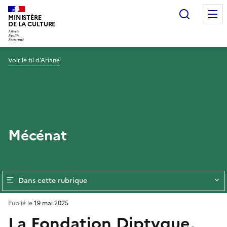
Recherc
MINISTÈRE
DE LA CULTURE
Voir le fil d’Ariane
Mécénat
Dans cette rubrique
Publié le
19 mai 2025
La Fondation Diptyque,