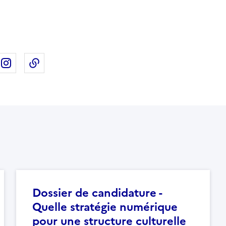
ebook
ur X
rtager sur Linkedin
Partager sur Instagram
Copier dans le presse-papier
Dossier de candidature -
Quelle stratégie numérique
pour une structure culturelle