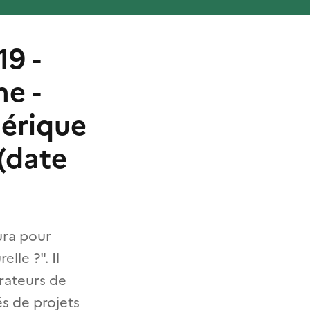
9 -
e -
mérique
 (date
ura pour
lle ?". Il
rateurs de
és de projets