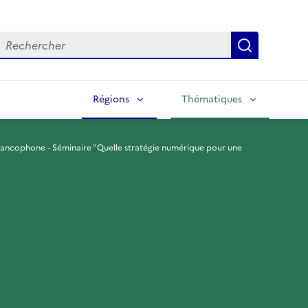
echercher
Lancer la
Régions
Thématiques
francophone - Séminaire "Quelle stratégie numérique pour une