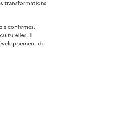
des transformations
els confirmés,
ulturelles. Il
e développement de