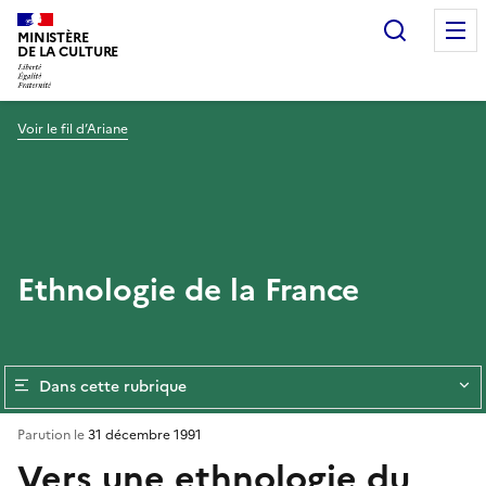
Recherc
MINISTÈRE
DE LA CULTURE
Voir le fil d’Ariane
Ethnologie de la France
Dans cette rubrique
Parution le
31 décembre 1991
Vers une ethnologie du