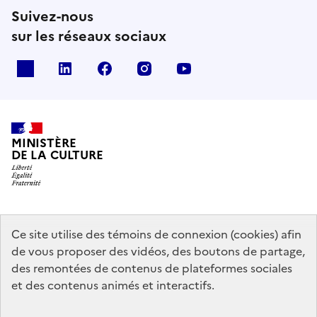
Suivez-nous
sur les réseaux sociaux
x
linkedin
facebook
instagram
youtube
MINISTÈRE
DE LA CULTURE
data.gouv.fr
legifrance.gouv.fr
info.gouv.fr
Ce site utilise des témoins de connexion (cookies) afin
de vous proposer des vidéos, des boutons de partage,
service-public.gouv.fr
des remontées de contenus de plateformes sociales
et des contenus animés et interactifs.