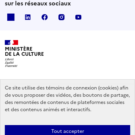
sur les réseaux sociaux
x
linkedin
facebook
instagram
youtube
MINISTÈRE
DE LA CULTURE
data.gouv.fr
legifrance.gouv.fr
info.gouv.fr
Ce site utilise des témoins de connexion (cookies) afin
de vous proposer des vidéos, des boutons de partage,
service-public.gouv.fr
des remontées de contenus de plateformes sociales
et des contenus animés et interactifs.
Contact
Mentions légales
Accessibilité : partiellement conforme
Tout accepter