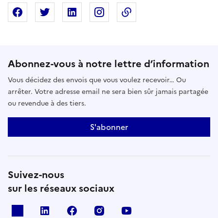
Partager sur Facebook
Partager sur X
Partager sur Linkedin
Partager sur Instagram
Copier dans le presse
Abonnez-vous à notre lettre d’information
Vous décidez des envois que vous voulez recevoir… Ou
arrêter. Votre adresse email ne sera bien sûr jamais partagée
ou revendue à des tiers.
S'abonner
Suivez-nous
sur les réseaux sociaux
x
linkedin
facebook
instagram
youtube