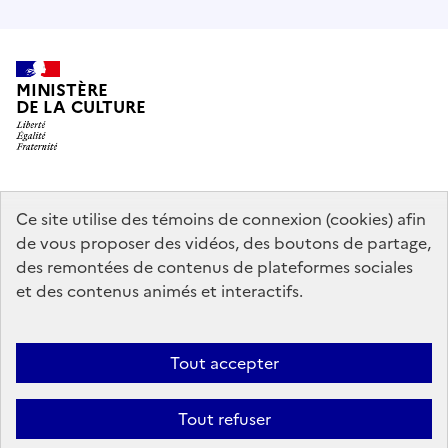
MINISTÈRE
DE LA CULTURE
data.gouv.fr
legifrance.gouv.fr
info.gouv.fr
Ce site utilise des témoins de connexion (cookies) afin
de vous proposer des vidéos, des boutons de partage,
service-public.gouv.fr
des remontées de contenus de plateformes sociales
et des contenus animés et interactifs.
Mentions légales
Accessibilité : partiellement conforme
Politique
Tout accepter
d’utilisation des témoins de connexion (cookies)
Politique générale de
protection des données
Plan du site
Tout refuser