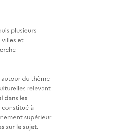
uis plusieurs
villes et
herche
t autour du thème
ulturelles relevant
l dans les
é constitué à
ignement supérieur
 sur le sujet.