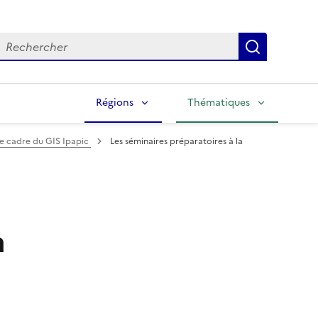
echercher
Lancer la
Régions
Thématiques
le cadre du GIS Ipapic
Les séminaires préparatoires à la
a