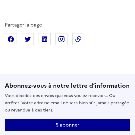
Partager la page
Partager sur Facebook
Partager sur X
Partager sur Linkedin
Partager sur Instagram
Copier dans le presse
Abonnez-vous à notre lettre d’information
Vous décidez des envois que vous voulez recevoir… Ou
arrêter. Votre adresse email ne sera bien sûr jamais partagée
ou revendue à des tiers.
S'abonner