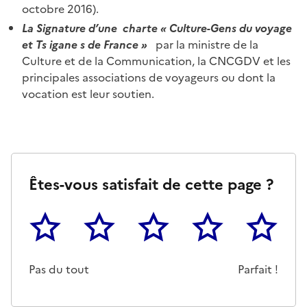
octobre 2016).
La
S
ignature d’
une charte « Culture-Gens du voyage
et Ts igane s de France »
par la ministre de la
Culture et de la Communication, la CNCGDV et les
principales associations de voyageurs ou dont la
vocation est leur soutien.
Êtes-vous satisfait de cette page ?
1
2
3
4
5
Cette page ne pas m'a pas du tout été utile
Un peu
Cette page m'a été moyennemen
Cette page m'a été trè
Cette page 
Pas du tout
Parfait !