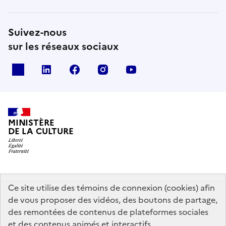
Suivez-nous
sur les réseaux sociaux
x
linkedin
facebook
instagram
youtube
MINISTÈRE
DE LA CULTURE
data.gouv.fr
legifrance.gouv.fr
info.gouv.fr
Ce site utilise des témoins de connexion (cookies) afin
de vous proposer des vidéos, des boutons de partage,
service-public.gouv.fr
des remontées de contenus de plateformes sociales
et des contenus animés et interactifs.