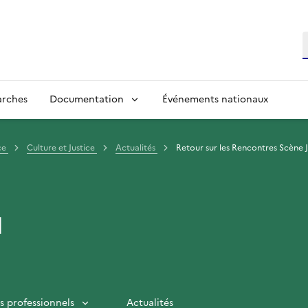
R
arches
Documentation
Événements nationaux
ce
Culture et Justice
Actualités
Retour sur les Rencontres Scène 
l
es professionnels
Actualités