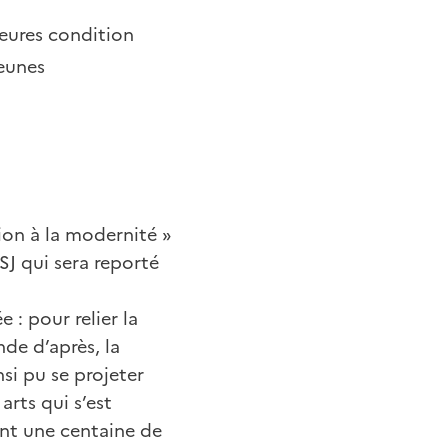
leures condition
jeunes
tion à la modernité »
J qui sera reporté
 : pour relier la
nde d’après, la
nsi pu se projeter
arts qui s’est
ant une centaine de