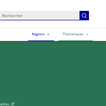
echercher
Lancer la
Régions
Thématiques
alités