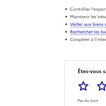
Contrôler l'expor
Maintenir les trés
Veiller aux biens
Rechercher les bi
Coopérer à l'inte
Êtes-vous s
1
2
Cette page ne p
Un p
Pas du tout