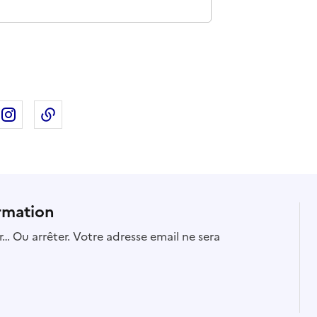
ebook
ur X
rtager sur Linkedin
Partager sur Instagram
Copier dans le presse-papier
rmation
… Ou arrêter. Votre adresse email ne sera