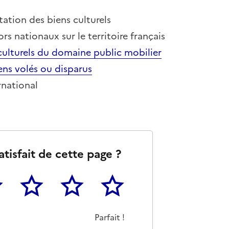
tation des biens culturels
ors nationaux sur le territoire français
 culturels du domaine public mobilier
ens volés ou disparus
rnational
atisfait de cette page ?
3
4
5
as m'a pas du tout été utile
eu
Cette page m'a été moyennement utile
Cette page m'a été très utile
Cette page m'a été parfaitement 
Parfait !