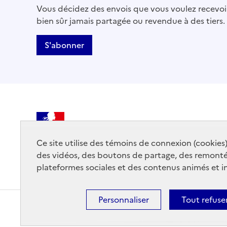
Vous décidez des envois que vous voulez recevoir
bien sûr jamais partagée ou revendue à des tiers.
S'abonner
MINISTÈRE
DE LA CULTURE
Ce site utilise des témoins de connexion (cookies
des vidéos, des boutons de partage, des remont
plateformes sociales et des contenus animés et in
Personnaliser
Tout refuse
Mentions légales
Accessibilité : partiellement conforme