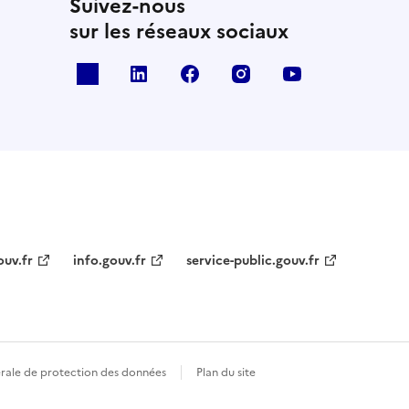
Suivez-nous
sur les réseaux sociaux
x
linkedin
facebook
instagram
youtube
ouv.fr
info.gouv.fr
service-public.gouv.fr
érale de protection des données
Plan du site