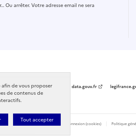
… Ou arrêter. Votre adresse email ne sera
) afin de vous proposer
data.gouv.fr
legifrance.g
ées de contenus de
teractifs.
r
Tout accepter
Politique d’utilisation des témoins de connexion (cookies)
Politique gén