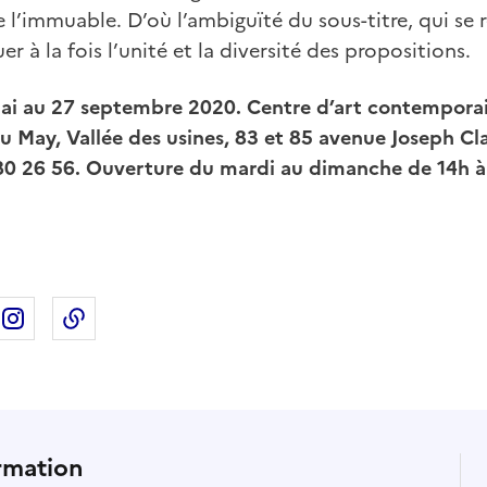
de l’immuable. D’où l’ambiguïté du sous-titre, qui se
 à la fois l’unité et la diversité des propositions.
ai au 27 septembre 2020. Centre d’art contempora
u May, Vallée des usines, 83 et 85 avenue Joseph Cl
3 80 26 56. Ouverture du mardi au dimanche de 14h à 
ebook
ur X
rtager sur Linkedin
Partager sur Instagram
Copier dans le presse-papier
rmation