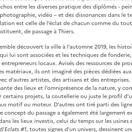
 échos entre les diverses pratique des diplômés - pein
n photographie, vidéo – et des dissonances dans le 
llation est celle de l’éclat de chacun comme du tout
stituent, de passage à Thiers.
emble découvert la ville à l’automne 2019, les histoi
qui lui sont associées et les techniques de fonderie,
 entrepreneurs locaux. Avisés des ressources de prox
s matériaux, ils ont imaginé des pièces dédiées au
ec d’autres artistes, des artisans et des entreprises.
nante des lieux et l’omniprésence de la nature, y comp
certains projets, la coutellerie ou juste le profil d
s motif ou moteur. D’autres ont tiré parti des lign
. Le concept du passage a également été largement ex
ans les lieux investis, celui du temps sur les usines 
d’
Eclats #1
, toutes signes d’un univers, dessinent un