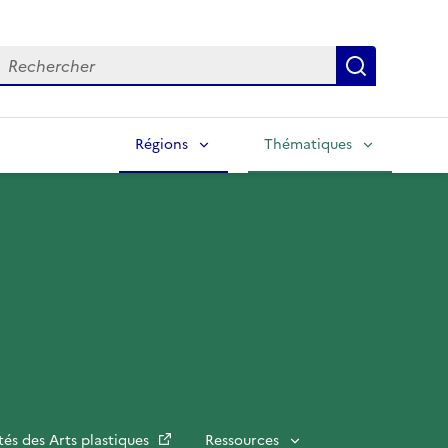
echercher
Lancer la
Régions
Thématiques
tés des Arts plastiques
Ressources