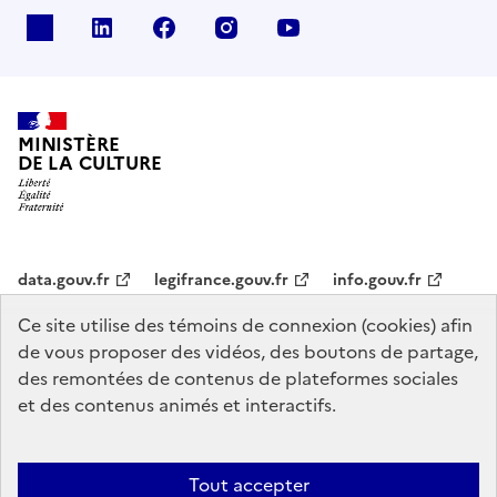
x
linkedin
facebook
instagram
youtube
MINISTÈRE
DE LA CULTURE
data.gouv.fr
legifrance.gouv.fr
info.gouv.fr
Ce site utilise des témoins de connexion (cookies) afin
service-public.gouv.fr
de vous proposer des vidéos, des boutons de partage,
des remontées de contenus de plateformes sociales
et des contenus animés et interactifs.
Mentions légales
Accessibilité : partiellement conforme
Politique
d’utilisation des témoins de connexion (cookies)
Politique générale de
Tout accepter