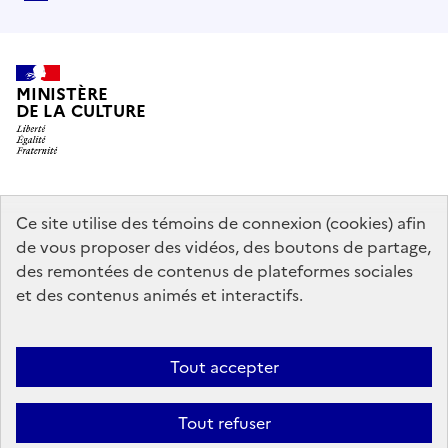
MINISTÈRE
DE LA CULTURE
data.gouv.fr
legifrance.gouv.fr
info.gouv.fr
Ce site utilise des témoins de connexion (cookies) afin
de vous proposer des vidéos, des boutons de partage,
service-public.gouv.fr
des remontées de contenus de plateformes sociales
et des contenus animés et interactifs.
Mentions légales
Accessibilité : partiellement conforme
Politique
Tout accepter
d’utilisation des témoins de connexion (cookies)
Politique générale de
protection des données
Plan du site
Tout refuser