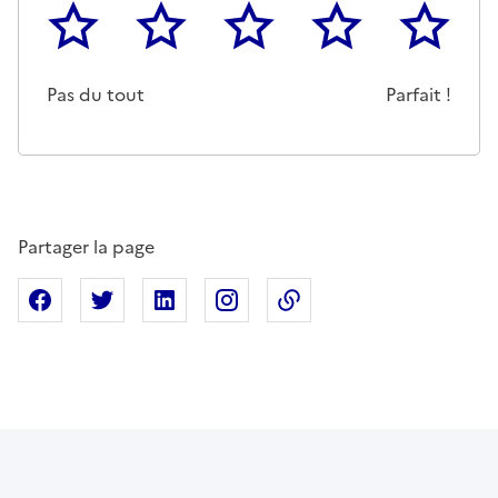
1
2
3
4
5
Cette page ne pas m'a pas du tout été utile
Un peu
Cette page m'a été moyennemen
Cette page m'a été trè
Cette page 
Pas du tout
Parfait !
Partager la page
Partager sur Facebook
Partager sur X
Partager sur Linkedin
Partager sur Instagram
Copier dans le presse