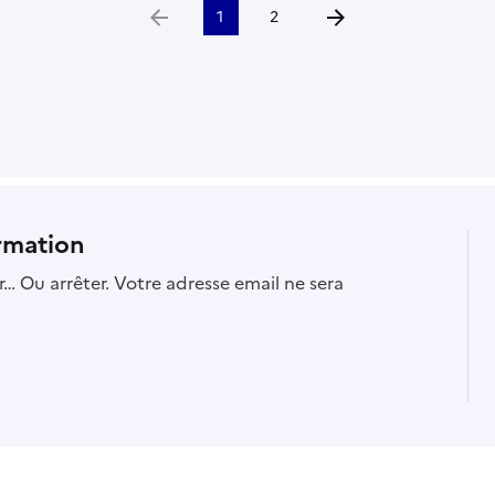
1
2
Aller à la page précédente
Aller à la page suivante
rmation
… Ou arrêter. Votre adresse email ne sera