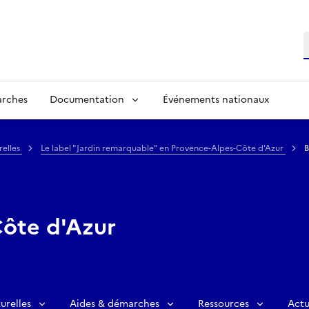
R
arches
Documentation
Événements nationaux
relles
Le label "Jardin remarquable" en Provence-Alpes-Côte d'Azur
B
ôte d'Azur
urelles
Aides & démarches
Ressources
Actu