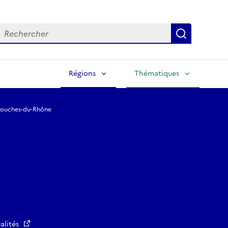
echercher
Lancer la
Régions
Thématiques
ouches-du-Rhône
alités