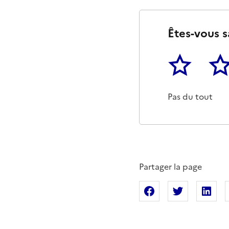
Êtes-vous s
1
2
Cette page ne p
Un p
Pas du tout
Partager la page
Partager sur Fac
Partager s
Pa