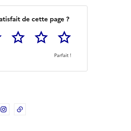
atisfait de cette page ?
3
4
5
as m'a pas du tout été utile
eu
Cette page m'a été moyennement utile
Cette page m'a été très utile
Cette page m'a été parfaitement 
Parfait !
ebook
ur X
rtager sur Linkedin
Partager sur Instagram
Copier dans le presse-papier