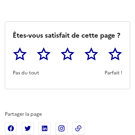
Êtes-vous satisfait de cette page ?
1
2
3
4
5
Cette page ne pas m'a pas du tout été utile
Un peu
Cette page m'a été moyennemen
Cette page m'a été trè
Cette page 
Pas du tout
Parfait !
Partager la page
Partager sur Facebook
Partager sur X
Partager sur Linkedin
Partager sur Instagram
Copier dans le presse