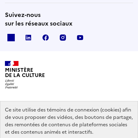
Suivez-nous
sur les réseaux sociaux
x
linkedin
facebook
instagram
youtube
MINISTÈRE
DE LA CULTURE
data.gouv.fr
legifrance.gouv.fr
info.gouv.fr
Ce site utilise des témoins de connexion (cookies) afin
de vous proposer des vidéos, des boutons de partage,
service-public.gouv.fr
des remontées de contenus de plateformes sociales
et des contenus animés et interactifs.