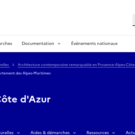
R
arches
Documentation
Événements nationaux
relles
Architecture contemporaine remarquable en Provence-Alpes-Côte
artement des Alpes-Maritimes
ôte d'Azur
urelles
Aides & démarches
Ressources
Actu