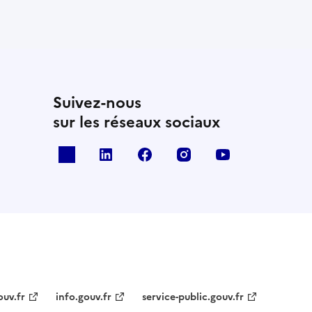
Suivez-nous
sur les réseaux sociaux
x
linkedin
facebook
instagram
youtube
ouv.fr
info.gouv.fr
service-public.gouv.fr