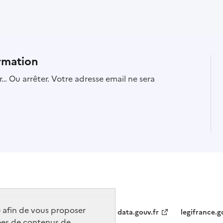
rmation
… Ou arrêter. Votre adresse email ne sera
) afin de vous proposer
data.gouv.fr
legifrance.g
ées de contenus de