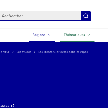
echercher
Lancer la
Régions
Thématiques
 d'Azur
Les études
Les Trente Glorieuses dans les Alpes-
alités