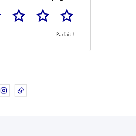
3
4
5
as m'a pas du tout été utile
eu
Cette page m'a été moyennement utile
Cette page m'a été très utile
Cette page m'a été parfaitement 
Parfait !
ebook
ur X
rtager sur Linkedin
Partager sur Instagram
Copier dans le presse-papier