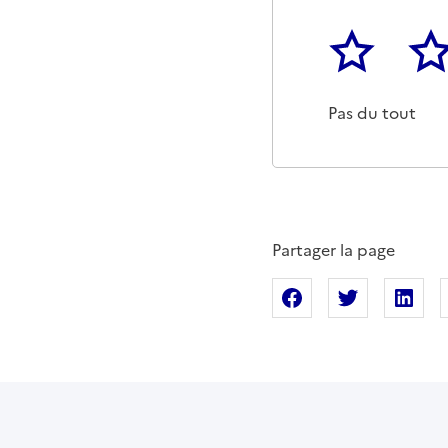
1
2
Cette page ne p
Un p
Pas du tout
Partager la page
Partager sur Fac
Partager s
Pa