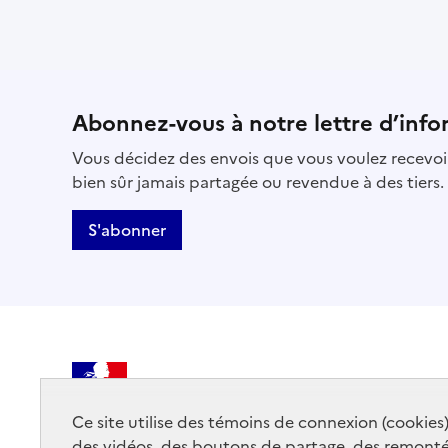
Abonnez-vous à notre lettre d’info
Vous décidez des envois que vous voulez recevoir
bien sûr jamais partagée ou revendue à des tiers.
S'abonner
MINISTÈRE
DE LA CULTURE
Ce site utilise des témoins de connexion (cookies
des vidéos, des boutons de partage, des remont