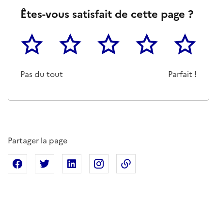
Êtes-vous satisfait de cette page ?
1
2
3
4
5
Cette page ne pas m'a pas du tout été utile
Un peu
Cette page m'a été moyennemen
Cette page m'a été trè
Cette page 
Pas du tout
Parfait !
Partager la page
Partager sur Facebook
Partager sur X
Partager sur Linkedin
Partager sur Instagram
Copier dans le presse